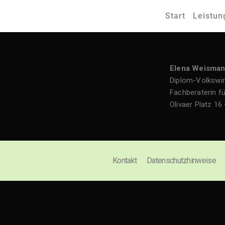
Start
Leistun
Elena Weisma
Diplom-Volkswirt
Fachberaterin fü
Olivaer Platz 16 
Kontakt
Datenschutzhinweise