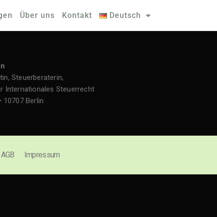
gen
Über uns
Kontakt
Deutsch
nn
in, Steuerberaterin,
r Internationales Steuerrecht
• 10707 Berlin
AGB
Impressum