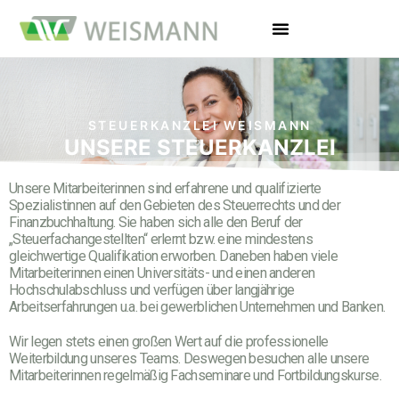
STEUERKANZLEI WEISMANN
UNSERE STEUERKANZLEI
Unsere Mitarbeiterinnen sind erfahrene und qualifizierte
Spezialistinnen auf den Gebieten des Steuerrechts und der
Finanzbuchhaltung. Sie haben sich alle den Beruf der
„Steuerfachangestellten“ erlernt bzw. eine mindestens
gleichwertige Qualifikation erworben. Daneben haben viele
Mitarbeiterinnen einen Universitäts- und einen anderen
Hochschulabschluss und verfügen über langjährige
Arbeitserfahrungen u.a. bei gewerblichen Unternehmen und Banken.
Wir legen stets einen großen Wert auf die professionelle
Weiterbildung unseres Teams. Deswegen besuchen alle unsere
Mitarbeiterinnen regelmäßig Fachseminare und Fortbildungskurse.