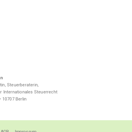
nn
in, Steuerberaterin,
r Internationales Steuerrecht
• 10707 Berlin
AGB
Impressum