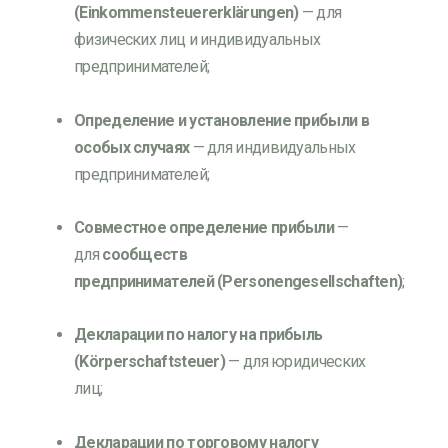
(Einkommensteuererklärungen)
— для
физических лиц и индивидуальных
предпринимателей;
Определение и установление прибыли в
особых случаях
— для индивидуальных
предпринимателей;
Совместное определение прибыли
—
для
сообществ
предпринимателей
(Personengesellschaften)
;
Декларации по налогу на прибыль
(Körperschaftsteuer)
— для юридических
лиц;
Декларации по торговому налогу