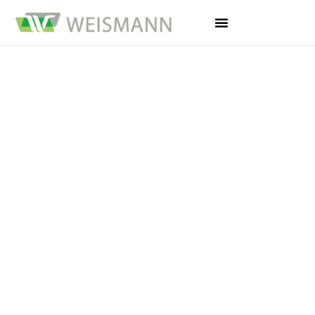
ДОБРО ПОЖАЛОВАТЬ
НАЛОГОВОЕ БЮРО
WEISMANN
|
Мы консультируем как национальные,
так и международные компании,
предпринимателей, фрилансеров, а
также физические и юридические лица.